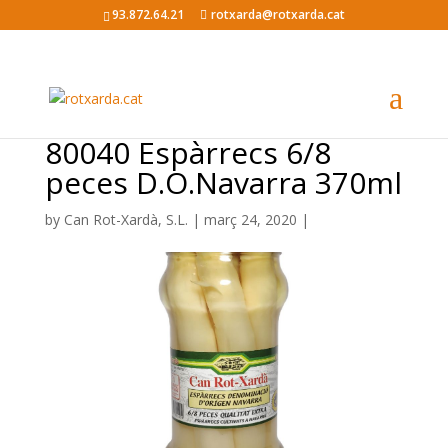
93.872.64.21
rotxarda@rotxarda.cat
80040 Espàrrecs 6/8
peces D.O.Navarra 370ml
by
Can Rot-Xardà, S.L.
|
març 24, 2020
|