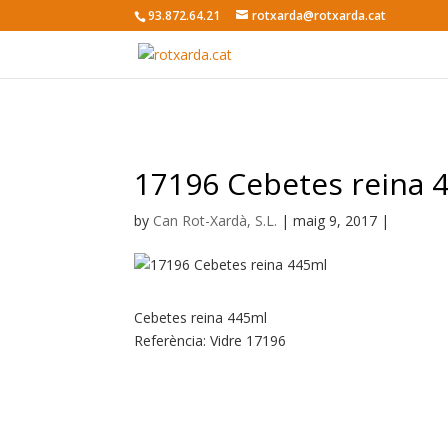
93.872.64.21
rotxarda@rotxarda.cat
17196 Cebetes reina 
by
Can Rot-Xardà, S.L.
|
maig 9, 2017
|
Cebetes reina 445ml
Referència: Vidre 17196