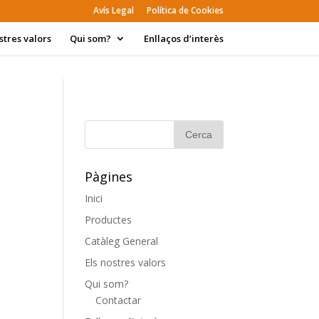
Avís Legal
Política de Cookies
stres valors
Qui som?
Enllaços d’interès
Pàgines
Inici
Productes
Catàleg General
Els nostres valors
Qui som?
Contactar