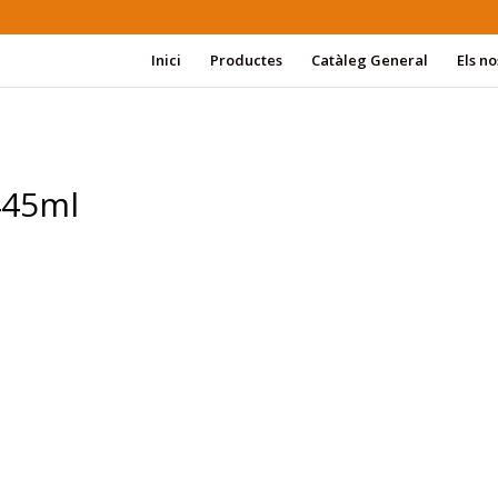
Inici
Productes
Catàleg General
Els no
445ml