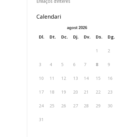
Enllaços d’interès
Calendari
agost 2026
Dl.
Dt.
Dc.
Dj.
Dv.
Ds.
Dg.
1
2
3
4
5
6
7
8
9
10
11
12
13
14
15
16
17
18
19
20
21
22
23
24
25
26
27
28
29
30
31