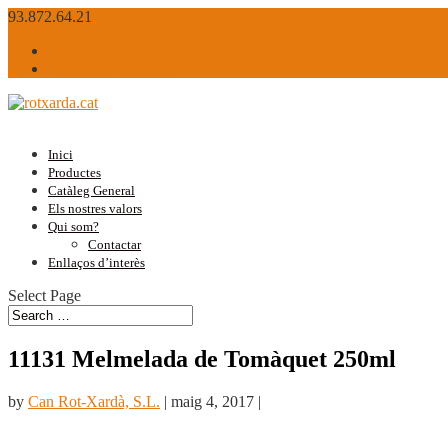
93.872.64.21
rotxarda@rotxarda.cat
Avís Legal
Política de Cookies
Inici
Productes
Catàleg General
Els nostres valors
Qui som?
Contactar
Enllaços d’interès
Select Page
11131 Melmelada de Tomàquet 250ml
by
Can Rot-Xardà, S.L.
|
maig 4, 2017
|